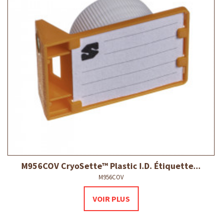
M956COV CryoSette™ Plastic I.D. Étiquette...
M956COV
VOIR PLUS