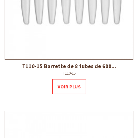
T110-15 Barrette de 8 tubes de 600...
T110-15
VOIR PLUS