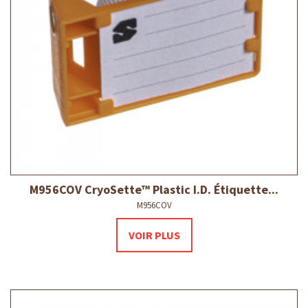
M956COV CryoSette™ Plastic I.D. Étiquette...
M956COV
VOIR PLUS