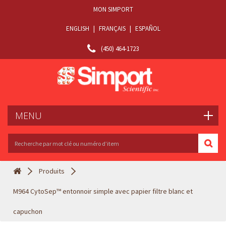
MON SIMPORT
ENGLISH
|
FRANÇAIS
|
ESPAÑOL
(450) 464-1723
MENU
Produits
M964 CytoSep™ entonnoir simple avec papier filtre blanc et
capuchon