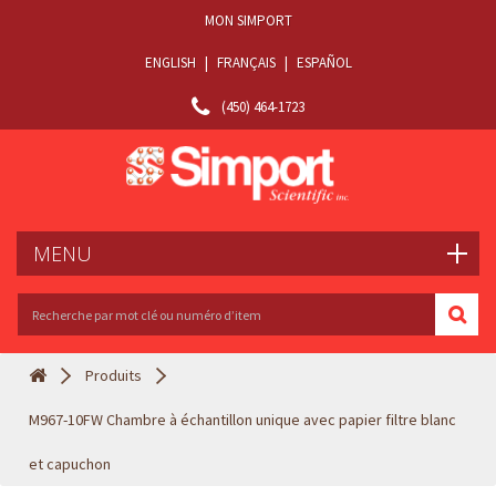
MON SIMPORT
ENGLISH
|
FRANÇAIS
|
ESPAÑOL
(450) 464-1723
MENU
Produits
M967-10FW Chambre à échantillon unique avec papier filtre blanc
et capuchon