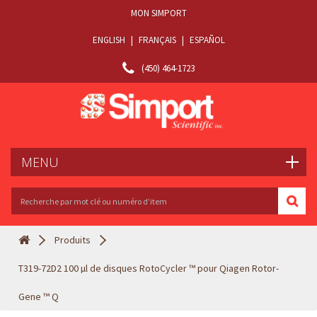
MON SIMPORT
ENGLISH
|
FRANÇAIS
|
ESPAÑOL
(450) 464-1723
MENU
Produits
T319-72D2 100 µl de disques RotoCycler ™ pour Qiagen Rotor-
Gene ™ Q