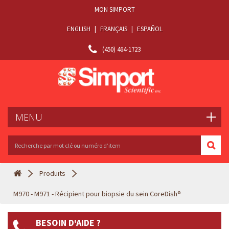
MON SIMPORT
ENGLISH
|
FRANÇAIS
|
ESPAÑOL
(450) 464-1723
MENU
Produits
M970 - M971 - Récipient pour biopsie du sein CoreDish®
BESOIN D'AIDE ?