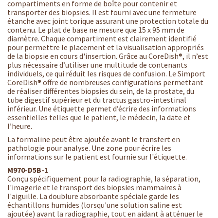
compartiments en forme de boîte pour contenir et
transporter des biopsies. Il est fourni avec une fermeture
étanche avec joint torique assurant une protection totale du
contenu. Le plat de base ne mesure que 15 x 95 mm de
diamètre. Chaque compartiment est clairement identifié
pour permettre le placement et la visualisation appropriés
de la biopsie en cours d'insertion. Grâce au CoreDish®, il n’est
plus nécessaire d’utiliser une multitude de contenants
individuels, ce qui réduit les risques de confusion. Le Simport
CoreDish® offre de nombreuses configurations permettant
de réaliser différentes biopsies du sein, de la prostate, du
tube digestif supérieur et du tractus gastro-intestinal
inférieur. Une étiquette permet d’écrire des informations
essentielles telles que le patient, le médecin, la date et
l’heure.
La formaline peut être ajoutée avant le transfert en
pathologie pour analyse. Une zone pour écrire les
informations sur le patient est fournie sur l'étiquette.
M970-D5B-1
Conçu spécifiquement pour la radiographie, la séparation,
l'imagerie et le transport des biopsies mammaires à
l'aiguille. La doublure absorbante spéciale garde les
échantillons humides (lorsqu'une solution saline est
ajoutée) avant la radiographie, tout en aidant à atténuer le