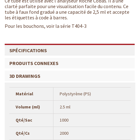
Ce tube est utilisé avec l'analyseur Roche Cobas. Il a une
clarté parfaite pour une visualisation facile du contenu. Ce
tube à faux fond gradué a une capacité de 2,5 ml et accepte
les étiquettes à code à barres.
Pour les bouchons, voir la série T404-3
SPÉCIFICATIONS
PRODUITS CONNEXES
3D DRAWINGS
Matérial
Polystyrène (PS)
Volume (ml)
2.5 ml
Qté/Sac
1000
Qté/Cs
2000