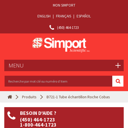
MON SIMPORT
ENGLISH
|
FRANÇAIS
|
ESPAÑOL
(450) 464-1723
MENU
Produits
B721-1 Tube échantillon Roche Cobas
BESOIN D'AIDE ?
(450) 464-1723
1-800-464-1723